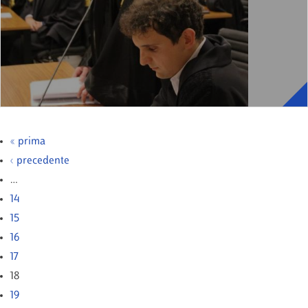
« prima
‹ precedente
…
14
15
16
17
18
19