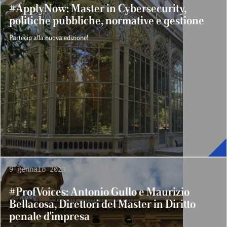
#ApplyNow: Master in Cybersecurity,
politiche pubbliche, normative e gestione
Partecip alla nuova edizione!
9 gennaio 2023
#ProfVoices: Antonio Gullo e Maurizio
Bellacosa, Direttori del Master in Diritto
penale d'impresa