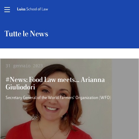
Tutte le News
31 gennaio 2023
#News: Food Law meets... Arianna
Giuliodori
Secretary General of the World Farmers’ Organization (WFO)