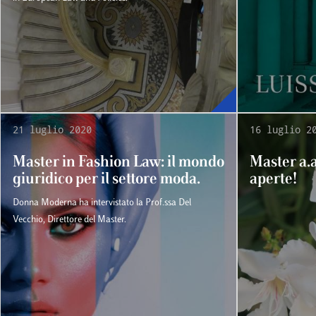
21 luglio 2020
16 luglio 2
Master in Fashion Law: il mondo
Master a.a
giuridico per il settore moda.
aperte!
Donna Moderna ha intervistato la Prof.ssa Del
Vecchio, Direttore del Master.