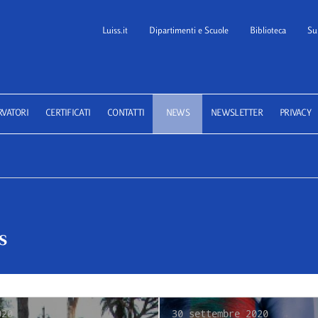
Luiss.it
Dipartimenti e Scuole
Biblioteca
Su
 School of Law
RVATORI
CERTIFICATI
CONTATTI
NEWS
NEWSLETTER
PRIVACY
s
020
30 settembre 2020