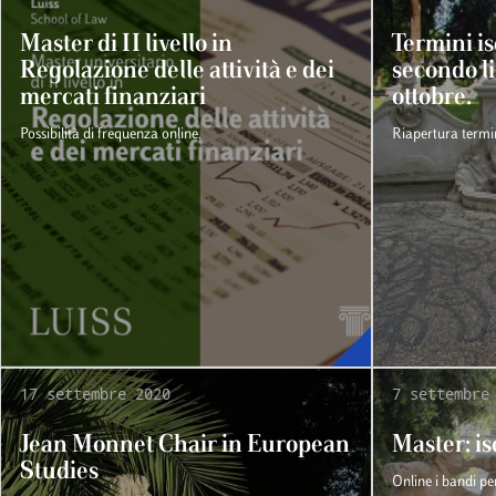
Master di II livello in
Termini is
Regolazione delle attività e dei
secondo li
mercati finanziari
ottobre.
Possibilità di frequenza online.
Riapertura termini
17 settembre 2020
7 settembre
Jean Monnet Chair in European
Master: is
Studies
Online i bandi pe