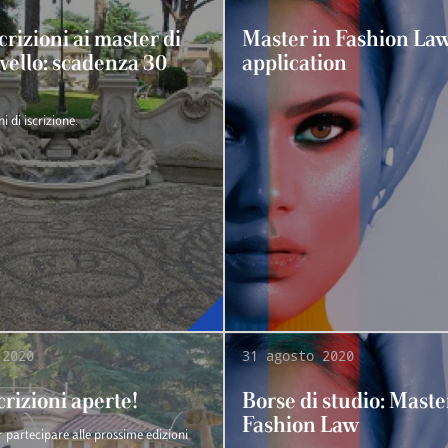
crizioni ai master di
Master in Fashion Law
vello: scadenza 30
application
 di iscrizione.
 2020
31 agosto 2020
crizioni aperte!
Borse di studio: Maste
Fashion Law
r partecipare alle prossime edizioni