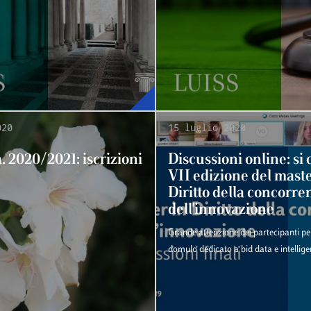
020
15 luglio 2020
. 2020/2021: iscrizioni
Discussioni online: si 
VII edizione del maste
Diritto della concorre
dell'innovazione
Grande attenzione dei partecipanti per
domulo dedicato a bid data e intelligen