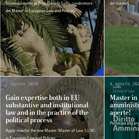
Riconoscimento al Prof. Daniele Gallo, condirettore
dei master!
del Master in European Law and Policies.
7 agosto 2020
4 agosto 20
Gain expertise both in EU
Master in 
substantive and institutional
amministra
law and in the practice of the
aperte!
political process
Partecipa alla pr
Apply now for the new Master/Master of Law (LL.M)
in European Law and Policies.