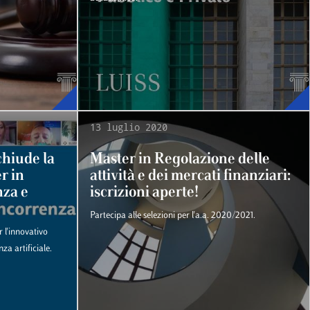
13 luglio 2020
chiude la
Master in Regolazione delle
r in
attività e dei mercati finanziari:
nza e
iscrizioni aperte!
Partecipa alle selezioni per l'a.a. 2020/2021.
 l'innovativo
za artificiale.