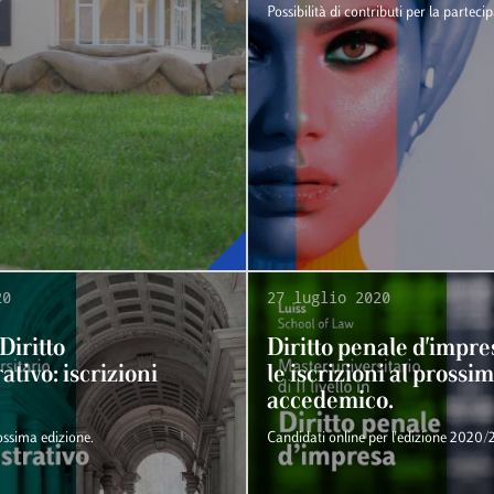
Possibilità di contributi per la parteci
20
27 luglio 2020
Diritto
Diritto penale d'impre
tivo: iscrizioni
le iscrizioni al pross
accedemico.
ossima edizione.
Candidati online per l'edizione 2020/