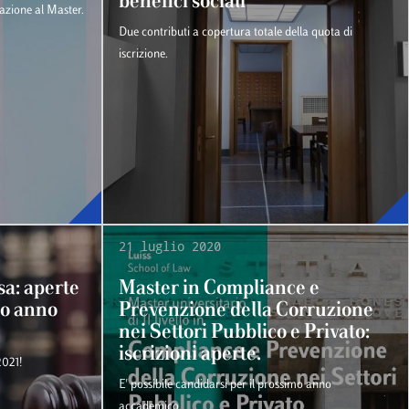
benefici sociali
pazione al Master.
Due contributi a copertura totale della quota di
iscrizione.
21 luglio 2020
sa: aperte
Master in Compliance e
imo anno
Prevenzione della Corruzione
nei Settori Pubblico e Privato:
iscrizioni aperte.
2021!
E' possibile candidarsi per il prossimo anno
accademico.