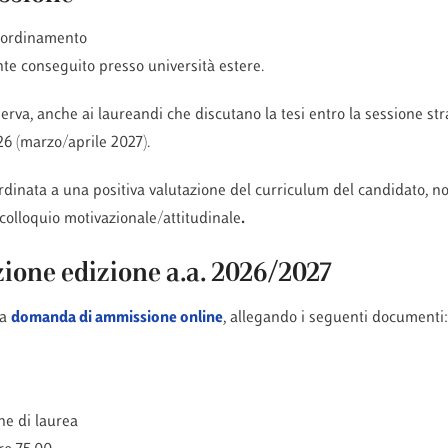
io ordinamento
ente conseguito presso università estere.
iserva, anche ai laureandi che discutano la tesi entro la sessione st
6 (marzo/aprile 2027).
dinata a una positiva valutazione del curriculum del candidato, n
olloquio motivazionale/attitudinale
.
zione edizione a.a. 2026/2027
la
domanda di ammissione online
, allegando i seguenti documenti:
one di laurea