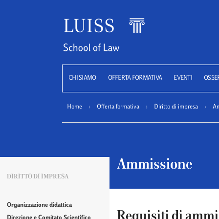
Luiss
CHI SIAMO
OFFERTA FORMATIVA
EVENTI
OSSE
Home
›
Offerta formativa
›
Diritto di impresa
›
Am
Ammissione
DIRITTO DI IMPRESA
Organizzazione didattica
Requisiti di amm
Direzione e Comitato Scientifico