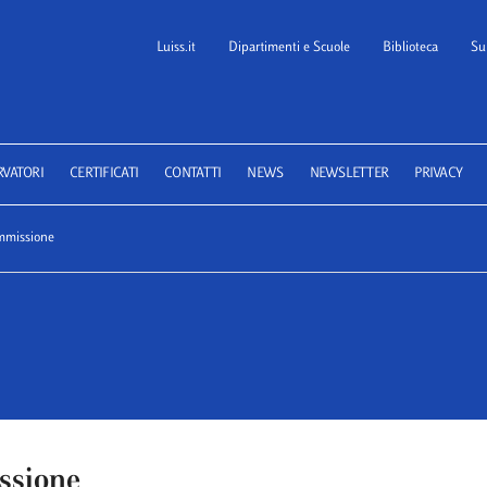
Luiss.it
Dipartimenti e Scuole
Biblioteca
Su
 School of Law
RVATORI
CERTIFICATI
CONTATTI
NEWS
NEWSLETTER
PRIVACY
missione
issione