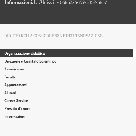
Informazioni:
lsl@luiss.it
- 0685225459-5352-5857
DIRITTO DELLA CONCORRENZA E DELL'INNOVAZIONE
Organizzazione didattica
Direzione e Comitato Scientifico
Ammissione
Faculty
Appuntamenti
Alumni
Career Service
Prestito d'onore
Informazioni