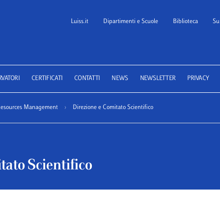
Luiss.it
Dipartimenti e Scuole
Biblioteca
Su
 School of Law
RVATORI
CERTIFICATI
CONTATTI
NEWS
NEWSLETTER
PRIVACY
Resources Management
›
Direzione e Comitato Scientifico
tato Scientifico