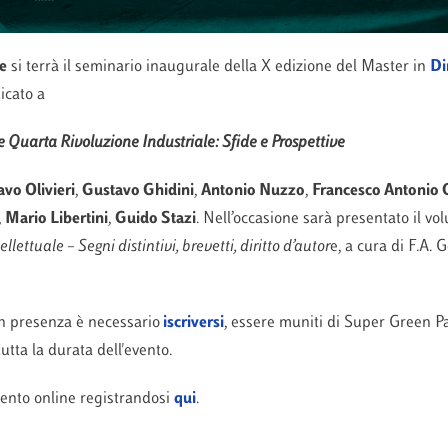
le
si terrà il seminario inaugurale della X edizione del Master in
Di
icato a
 e Quarta Rivoluzione Industriale: Sfide e Prospettive
vo Olivieri
,
Gustavo Ghidini
,
Antonio Nuzzo
,
Francesco Antonio
,
Mario Libertini
,
Guido Stazi
. Nell’occasione sarà presentato il vo
ellettuale – Segni distintivi, brevetti, diritto d’autor
e, a cura di F.A. 
in presenza è necessario
iscriversi
, essere muniti di Super Green P
tta la durata dell'evento.
evento online registrandosi
qui
.