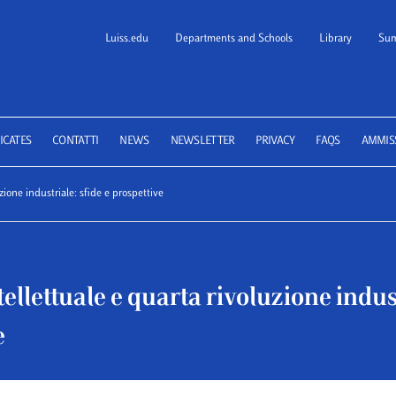
Luiss.edu
Departments and Schools
Library
Sum
 School of Law
ICATES
CONTATTI
NEWS
NEWSLETTER
PRIVACY
FAQS
AMMIS
zione industriale: sfide e prospettive
tellettuale e quarta rivoluzione indus
e