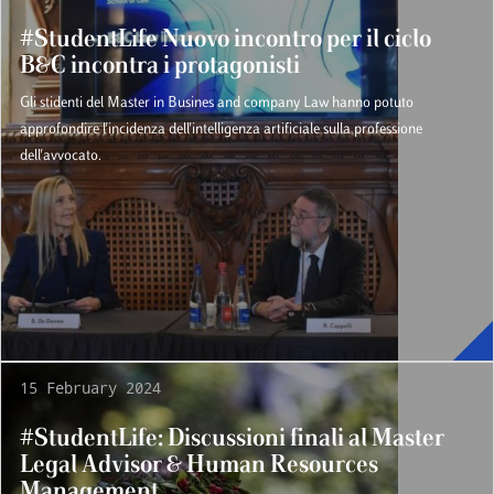
#StudentLife Nuovo incontro per il ciclo
B&C incontra i protagonisti
Gli stidenti del Master in Busines and company Law hanno potuto
approfondire l'incidenza dell'intelligenza artificiale sulla professione
dell'avvocato.
15 February 2024
#StudentLife: Discussioni finali al Master
Legal Advisor & Human Resources
Management