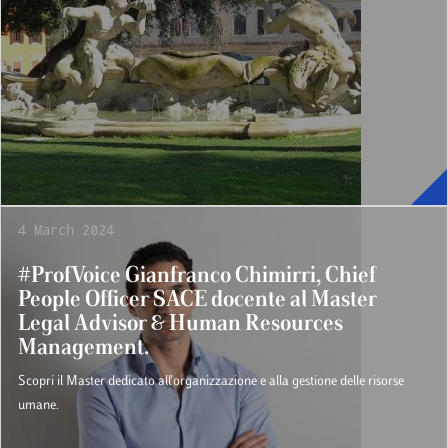
4 March 2024
#ProfVoice Gianfranco Chimirri, Chief
People Officer SACE docente al Master
Legal Advisor & Human Resources
Management.
Scopri il Master dedicato all'organizzazione e alla gestione delle risorse
umane.