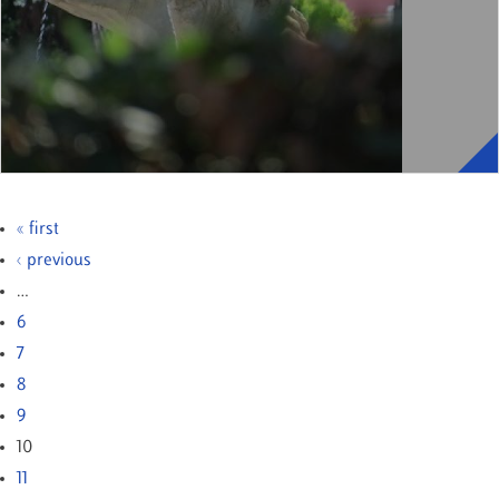
« first
‹ previous
…
6
7
8
9
10
11