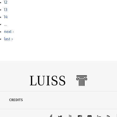
12
13
14
…
next ›
last »
CREDITS