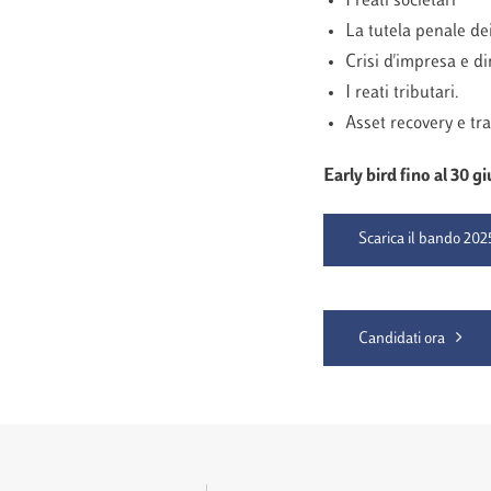
I reati societari
La tutela penale dei
Crisi d'impresa e di
I reati tributari.
Asset recovery e trac
Early bird fino al 30 g
Scarica il bando 202
Candidati ora