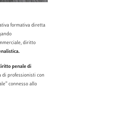
tiva formativa diretta
ugando
mmerciale, diritto
enalistica.
iritto penale di
a di professionisti con
ale” connesso allo