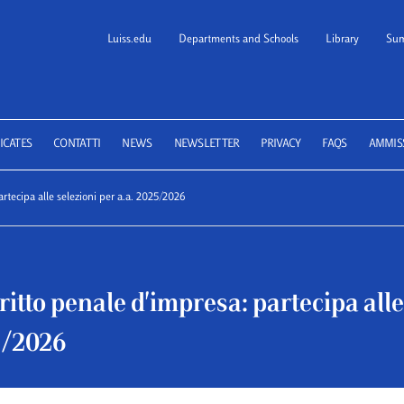
Luiss.edu
Departments and Schools
Library
Sum
 School of Law
ICATES
CONTATTI
NEWS
NEWSLETTER
PRIVACY
FAQS
AMMIS
rtecipa alle selezioni per a.a. 2025/2026
ritto penale d'impresa: partecipa alle
5/2026