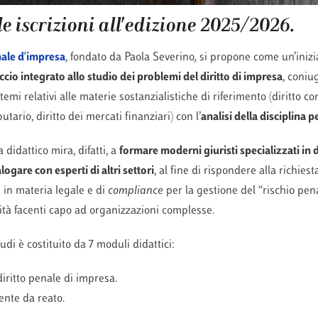
e iscrizioni all'edizione 2025/2026.
nale d'impresa
, fondato da Paola Severino
,
si propone come un’inizia
cio integrato allo studio dei problemi del diritto di impresa
, coni
emi relativi alle materie sostanzialistiche di riferimento (diritto co
butario, diritto dei mercati finanziari) con l’
analisi della disciplina p
didattico mira, difatti, a
formare moderni giuristi specializzati in d
logare con esperti di altri settori
, al fine di rispondere alla richiest
in materia legale e di
compliance
per la gestione del “rischio pen
vità facenti capo ad organizzazioni complesse.
tudi è costituito da 7 moduli didattici:
iritto penale di impresa.
ente da reato.