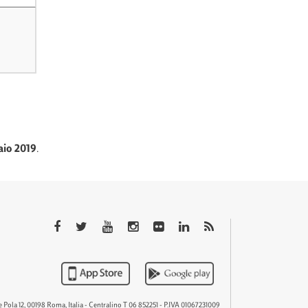
aio 2019
.
QTEM
 Pola 12, 00198 Roma, Italia - Centralino T 06 852251 - P.IVA 01067231009