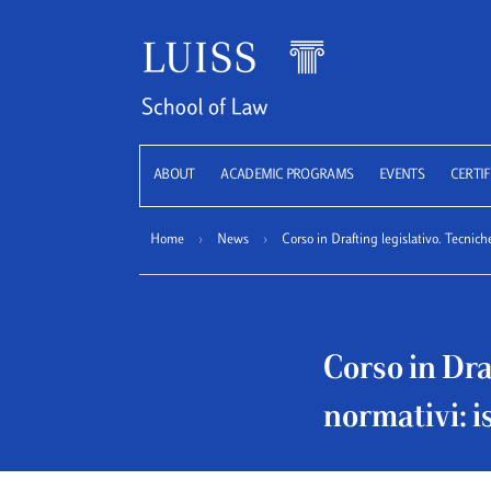
LUISS
ABOUT
ACADEMIC PROGRAMS
EVENTS
CERTIF
Home
›
News
›
Corso in Drafting legislativo. Tecniche
Corso in Draf
normativi: i