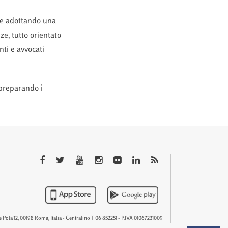
arte adottando una
ze, tutto orientato
nti e avvocati
 preparando i
QTEM
 Pola 12, 00198 Roma, Italia - Centralino T 06 852251 - P.IVA 01067231009