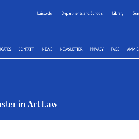
Luiss.edu
Departments and Schools
Library
Sum
 School of Law
ICATES
CONTATTI
NEWS
NEWSLETTER
PRIVACY
FAQS
AMMIS
ster in Art Law