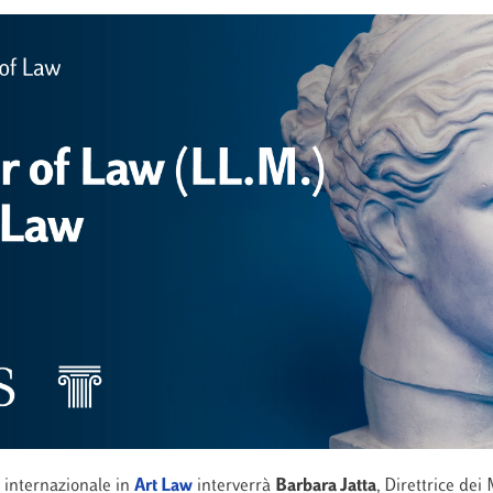
r internazionale in
Art Law
interverrà
Barbara Jatta
, Direttrice dei