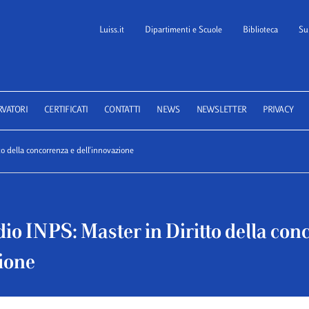
Luiss.it
Dipartimenti e Scuole
Biblioteca
Su
 School of Law
RVATORI
CERTIFICATI
CONTATTI
NEWS
NEWSLETTER
PRIVACY
to della concorrenza e dell'innovazione
dio INPS: Master in Diritto della con
ione