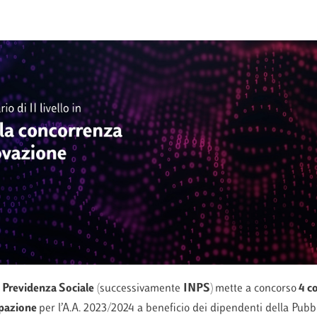
 Previdenza Sociale
(successivamente
INPS
)
mette a concorso
4
co
ipazione
per l’A.A. 2023/2024 a beneficio dei dipendenti della Pub