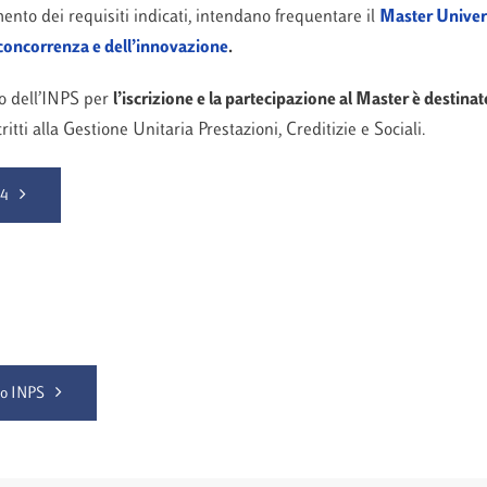
ento dei requisiti indicati, intendano frequentare il
Master
Univer
a concorrenza e dell’innovazione
.
io dell’INPS per
l’iscrizione e la partecipazione al Master
è
destinat
itti alla Gestione Unitaria Prestazioni, Creditizie e Sociali.
24
io INPS