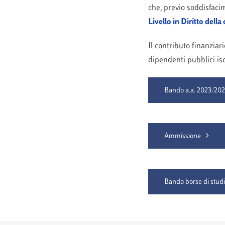
che, previo soddisfacim
Livello
in Diritto dell
Il contributo finanziar
dipendenti pubblici iscr
Bando a.a. 2023/20
Ammissione
Bando borse di stud