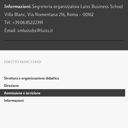
Informazioni:
Segreteria organizzativa Luiss Business School
Villa Blanc, Via Nomentana 216, Roma – 00162
Tel: +39.06.85222391
Email: smluissbs@luiss.it
DIRITTO TRIBUTARIO
Struttura e organizzazione didattica
Direzione
Ammissione e iscrizione
Informazioni