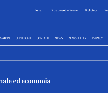
Luiss.it
Dipartimenti e Scuole
Biblioteca
Su
 School of Law
RVATORI
CERTIFICATI
CONTATTI
NEWS
NEWSLETTER
PRIVACY
enale ed economia