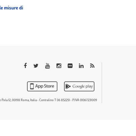
le misure di
QTEM
 Pola 12, 00198 Roma, Italia - Centralino T 06 852251 - P.IVA 01067231009