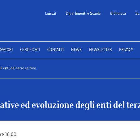
Luiss.it
Dipartimenti e Scuole
Biblioteca
Su
 School of Law
RVATORI
CERTIFICATI
CONTATTI
NEWS
NEWSLETTER
PRIVACY
i enti del terzo settore
ative ed evoluzione degli enti del ter
re 16:00