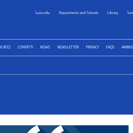
Luiss.edu
Departments and Schools
Library
Sum
 School of Law
ICATES
CONTATTI
NEWS
NEWSLETTER
PRIVACY
FAQS
AMMIS