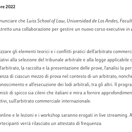
bre 2022
nnunciare che
Luiss School of Law
,
Universidad de Los Andes
,
Facul
tretto una collaborazione per gestire un nuovo corso executive in
izzare gli elementi teorici e i conflitti pratici dell'arbitrato commer
lativi alla selezione del tribunale arbitrale e alla legge applicabil
'arbitrato, la raccolta e la presentazione delle prove, l'analisi la per
anza di ciascun mezzo di prova nel contesto di un arbitrato, nonché 
conoscimento e all'esecuzione dei lodi arbitrali, tra gli altri. Il pr
sti di spicco sia cileni che italiani e mira a fornire approfondimenti
ttivi, sull'arbitrato commerciale internazionale.
nline e le lezioni e i workshop saranno erogati in live streaming. 
tecipanti verrà rilasciato un attestato di frequenza.