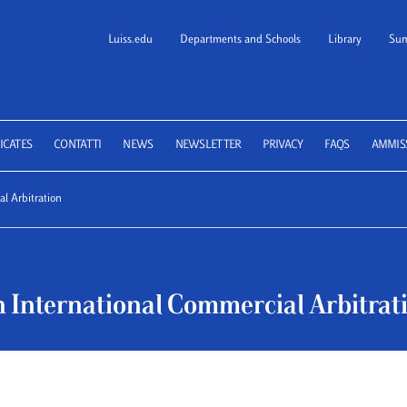
Luiss.edu
Departments and Schools
Library
Sum
 School of Law
ICATES
CONTATTI
NEWS
NEWSLETTER
PRIVACY
FAQS
AMMIS
al Arbitration
in International Commercial Arbitrat