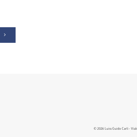
S
© 2026 Luiss Guido Carli - Viale