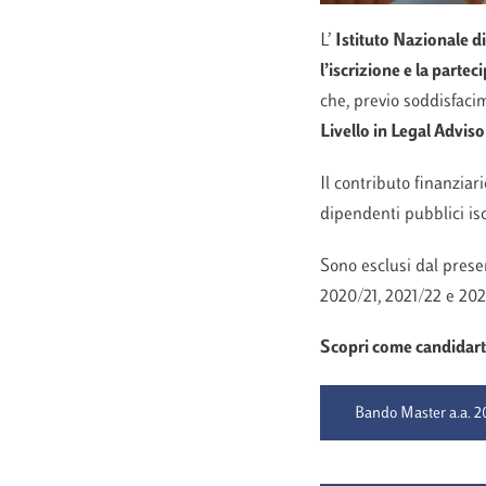
L’
Istituto
Nazionale di
l’iscrizione e la
partec
che, previo soddisfacim
Livello
in Legal Advi
Il contributo finanziar
dipendenti pubblici isc
Sono esclusi dal prese
2020/21, 2021/22 e 202
Scopri come candidarti
Bando Master a.a. 