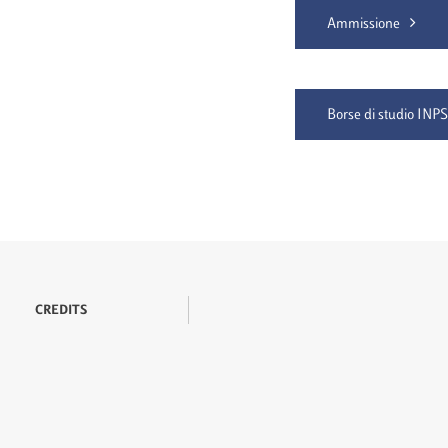
Ammissione
Borse di studio INP
CREDITS