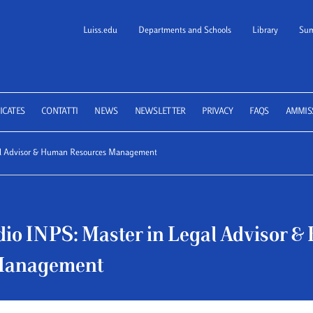
Luiss.edu
Departments and Schools
Library
Sum
 School of Law
ICATES
CONTATTI
NEWS
NEWSLETTER
PRIVACY
FAQS
AMMIS
egal Advisor & Human Resources Management
udio INPS: Master in Legal Advisor 
Management