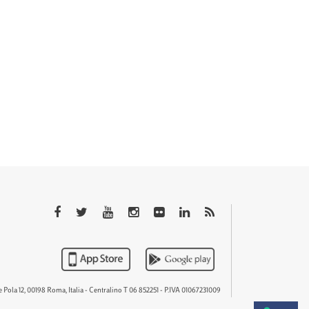
QTEM
 Pola 12, 00198 Roma, Italia - Centralino T 06 852251 - P.IVA 01067231009