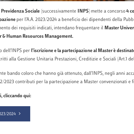
 Previdenza Sociale
(successivamente
INPS
)
mette a concorso
4
co
ipazione
per l’A.A. 2023/2024 a beneficio dei dipendenti della Pub
ento dei requisiti indicati, intendano frequentare il
Master
Univer
sor & Human Resources Management.
io dell’INPS per
l’iscrizione e la partecipazione al Master
è
destinat
ritti alla Gestione Unitaria Prestazioni, Creditizie e Sociali (Art.1 
nte bando coloro che hanno già ottenuto, dall’INPS, negli anni acc
2/2023 contributi per la partecipazione a Master convenzionati e fi
, cliccando qui:
2023/2024